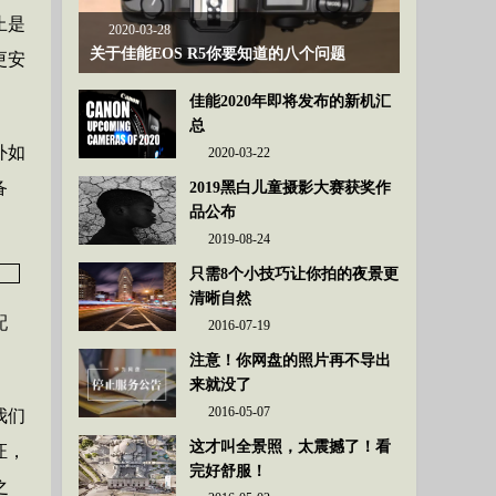
止是
2020-03-28
关于佳能EOS R5你要知道的八个问题
更安
佳能2020年即将发布的新机汇
总
外如
2020-03-22
备
2019黑白儿童摄影大赛获奖作
品公布
2019-08-24
只需8个小技巧让你拍的夜景更
清晰自然
配
2016-07-19
注意！你网盘的照片再不导出
来就没了
2016-05-07
我们
这才叫全景照，太震撼了！看
证，
完好舒服！
之