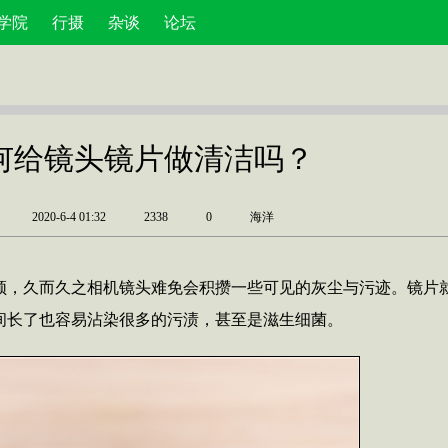
学院
行摄
杂谈
论坛
何给镜头镜片做清洁吗？
2020-6-4 01:32
2338
0
海洋
频，久而久之相机镜头难免会积攒一些可见的灰尘与污迹。镜片
间长了也容易沾染很多的污渍，甚至是滋生细菌。