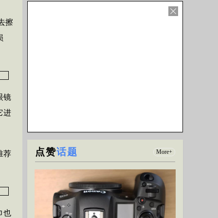
通过美食了解文化，美食摄影不止那么简单！
去擦
损
眼镜
你真的了解如何给镜头镜片做清洁吗？
它进
点赞
话题
More+
推荐
巾也