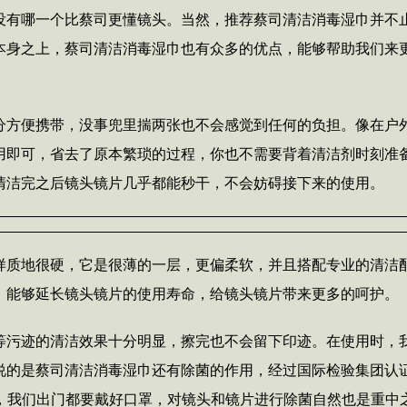
没有哪一个比蔡司更懂镜头。当然，推荐蔡司清洁消毒湿巾并不
本身之上，蔡司清洁消毒湿巾也有众多的优点，能够帮助我们来
分方便携带，没事兜里揣两张也不会感觉到任何的负担。像在户
用即可，省去了原本繁琐的过程，你也不需要背着清洁剂时刻准
清洁完之后镜头镜片几乎都能秒干，不会妨碍接下来的使用。
样质地很硬，它是很薄的一层，更偏柔软，并且搭配专业的清洁
，能够延长镜头镜片的使用寿命，给镜头镜片带来更多的呵护。
等污迹的清洁效果十分明显，擦完也不会留下印迹。在使用时，
说的是蔡司清洁消毒湿巾还有除菌的作用，经过国际检验集团认
境下，我们出门都要戴好口罩，对镜头和镜片进行除菌自然也是重中