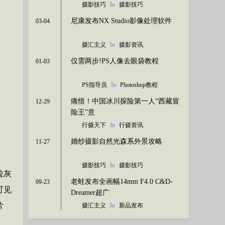
摄影技巧
In
摄影技巧
尼康发布NX Studio影像处理软件
03-04
过程比结果重要 77岁依然热爱摄影
摄汇主义
In
摄影资讯
仅需两步!PS人像去眼袋教程
01-03
PS指导员
In
Photoshop教程
痛惜！中国冰川探险第一人“西藏冒
12-29
险王”意
行摄天下
In
行摄资讯
日本数码相机业的盛衰与转型
婚纱摄影自然光森系外景攻略
11-27
摄影技巧
In
摄影技巧
粒灰
老蛙发布全画幅14mm F4.0 C&D-
09-23
可见
Dreamer超广
片
摄汇主义
In
新品发布