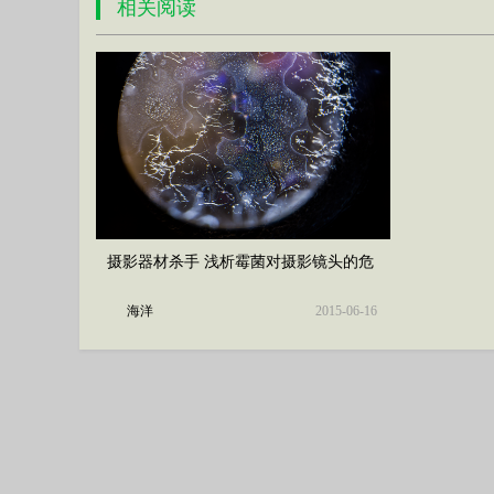
相关阅读
摄影器材杀手 浅析霉菌对摄影镜头的危
害
海洋
2015-06-16