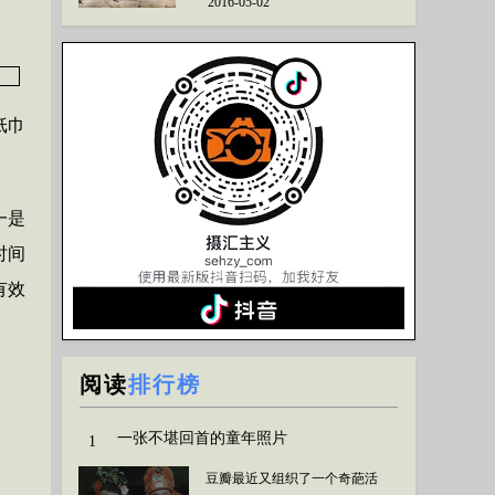
2016-05-02
纸巾
一是
时间
有效
阅读
排行榜
一张不堪回首的童年照片
1
豆瓣最近又组织了一个奇葩活